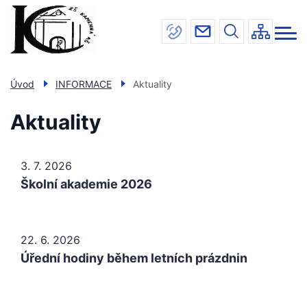
Menu
Přejít
INFORMACE
navigace
k
hlavnímu
ŠKOLA
obsahu
JÍDELNA
Úvod
INFORMACE
Aktuality
DRUŽINA
Aktuality
ÚŘEDNÍ DESKA
KONTAKTY
3. 7. 2026
Školní akademie 2026
22. 6. 2026
Úřední hodiny během letních prázdnin