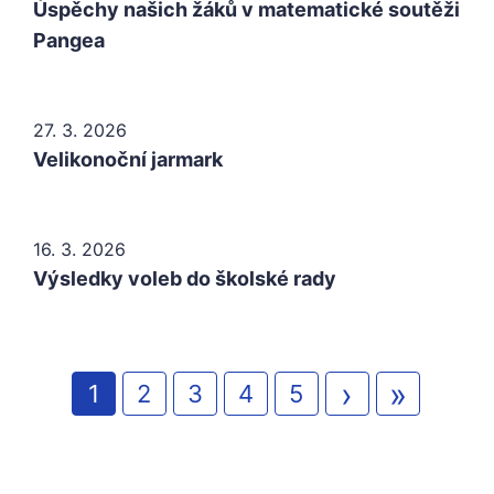
Úspěchy našich žáků v matematické soutěži
Pangea
27. 3. 2026
Velikonoční jarmark
16. 3. 2026
Výsledky voleb do školské rady
Stránkování
Následují
›
Posled
»
Aktuální
1
Page
2
Page
3
Page
4
Page
5
stránka
stránk
stránka