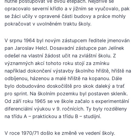
nutné postupovat ve dvou etepách. Nejdříve se
opracovalo severní křídlo a v jižním se vyučovalo, pak
se žáci učily v opravené části budovy a práce mohly
pokračovat v uvolněném traktu školy.
V srpnu 1964 byl novým zástupcem ředitele jmenován
pan Jaroslav Helcl. Dosavadní zástupce pan Jelínek
odešel na vlastní žádost učit na zvláštní školu. Z
významných akcí tohoto roku stojí za zmínku
například dokončení výstavby školního hřiště, hřiště na
odbíjenou, házenou a malé hřiště na kopanou. Dále
bylo dobudováno doskočiště pro skok daleký a trať
pro sprint. Na školním pozemku byl postaven skleník.
Od září roku 1965 se ve škole začalo s experimentální
diferenciální výukou v 9. ročnících. Ty byly rozděleny
na třídu A – praktickou a třídu B – studijní.
V roce 1970/71 došlo ke změně ve vedení školy.