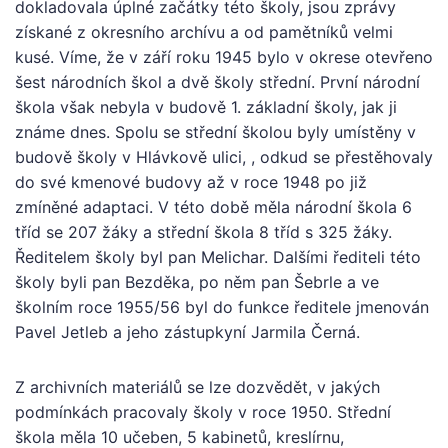
dokladovala úplné začátky této školy, jsou zprávy
získané z okresního archívu a od pamětníků velmi
kusé. Víme, že v září roku 1945 bylo v okrese otevřeno
šest národních škol a dvě školy střední. První národní
škola však nebyla v budově 1. základní školy, jak ji
známe dnes. Spolu se střední školou byly umístěny v
budově školy v Hlávkově ulici, , odkud se přestěhovaly
do své kmenové budovy až v roce 1948 po již
zmíněné adaptaci. V této době měla národní škola 6
tříd se 207 žáky a střední škola 8 tříd s 325 žáky.
Ředitelem školy byl pan Melichar. Dalšími řediteli této
školy byli pan Bezděka, po něm pan Šebrle a ve
školním roce 1955/56 byl do funkce ředitele jmenován
Pavel Jetleb a jeho zástupkyní Jarmila Černá.
Z archivních materiálů se lze dozvědět, v jakých
podmínkách pracovaly školy v roce 1950. Střední
škola měla 10 učeben, 5 kabinetů, kreslírnu,