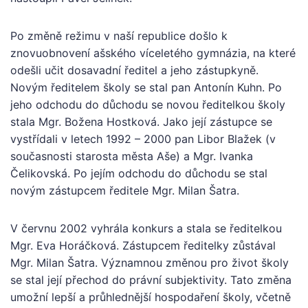
Po změně režimu v naší republice došlo k
znovuobnovení ašského víceletého gymnázia, na které
odešli učit dosavadní ředitel a jeho zástupkyně.
Novým ředitelem školy se stal pan Antonín Kuhn. Po
jeho odchodu do důchodu se novou ředitelkou školy
stala Mgr. Božena Hostková. Jako její zástupce se
vystřídali v letech 1992 – 2000 pan Libor Blažek (v
současnosti starosta města Aše) a Mgr. Ivanka
Čelikovská. Po jejím odchodu do důchodu se stal
novým zástupcem ředitele Mgr. Milan Šatra.
V červnu 2002 vyhrála konkurs a stala se ředitelkou
Mgr. Eva Horáčková. Zástupcem ředitelky zůstával
Mgr. Milan Šatra. Významnou změnou pro život školy
se stal její přechod do právní subjektivity. Tato změna
umožní lepší a průhlednější hospodaření školy, včetně