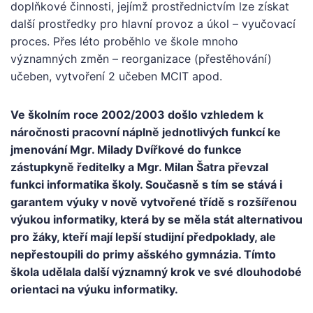
doplňkové činnosti, jejímž prostřednictvím lze získat
další prostředky pro hlavní provoz a úkol – vyučovací
proces. Přes léto proběhlo ve škole mnoho
významných změn – reorganizace (přestěhování)
učeben, vytvoření 2 učeben MCIT apod.
Ve školním roce 2002/2003 došlo vzhledem k
náročnosti pracovní náplně jednotlivých funkcí ke
jmenování Mgr. Milady Dvířkové do funkce
zástupkyně ředitelky a Mgr. Milan Šatra převzal
funkci informatika školy. Současně s tím se stává i
garantem výuky v nově vytvořené třídě s rozšířenou
výukou informatiky, která by se měla stát alternativou
pro žáky, kteří mají lepší studijní předpoklady, ale
nepřestoupili do primy ašského gymnázia. Tímto
škola udělala další významný krok ve své dlouhodobé
orientaci na výuku informatiky.