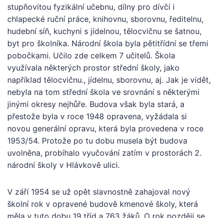
stupňovitou fyzikální učebnu, dílny pro dívčí i
chlapecké ruční práce, knihovnu, sborovnu, ředitelnu,
hudební síň, kuchyni s jídelnou, tělocvičnu se šatnou,
byt pro školníka. Národní škola byla pětitřídní se třemi
pobočkami. Učilo zde celkem 7 učitelů. Škola
využívala některých prostor střední školy, jako
například tělocvičnu., jídelnu, sborovnu, aj. Jak je vidět,
nebyla na tom střední škola ve srovnání s některými
jinými okresy nejhůře. Budova však byla stará, a
přestože byla v roce 1948 opravena, vyžádala si
novou generální opravu, která byla provedena v roce
1953/54. Protože po tu dobu musela být budova
uvolněna, probíhalo vyučování zatím v prostorách 2.
národní školy v Hlávkově ulici.
V září 1954 se už opět slavnostně zahajoval nový
školní rok v opravené budově kmenové školy, která
měla v tuto dobu 19 tříd a 763 žáků. O rok později se