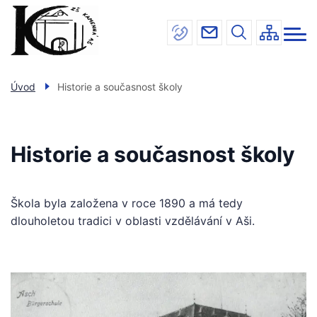
Menu
Přejít
INFORMACE
navigace
k
hlavnímu
ŠKOLA
obsahu
JÍDELNA
Úvod
Historie a současnost školy
DRUŽINA
ÚŘEDNÍ DESKA
Historie a současnost školy
KONTAKTY
Škola byla založena v roce 1890 a má tedy
dlouholetou tradici v oblasti vzdělávání v Aši.