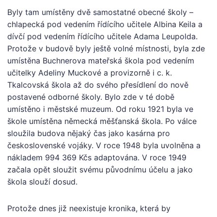
Byly tam umístěny dvě samostatné obecné školy –
chlapecká pod vedením řídícího učitele Albina Keila a
dívčí pod vedením řídícího učitele Adama Leupolda.
Protože v budově byly ještě volné místnosti, byla zde
umístěna Buchnerova mateřská škola pod vedením
učitelky Adeliny Muckové a provizorně i c. k.
Tkalcovská škola až do svého přesídlení do nově
postavené odborné školy. Bylo zde v té době
umístěno i městské muzeum. Od roku 1921 byla ve
škole umístěna německá měšťanská škola. Po válce
sloužila budova nějaký čas jako kasárna pro
československé vojáky. V roce 1948 byla uvolněna a
nákladem 994 369 Kčs adaptována. V roce 1949
začala opět sloužit svému původnímu účelu a jako
škola slouží dosud.
Protože dnes již neexistuje kronika, která by