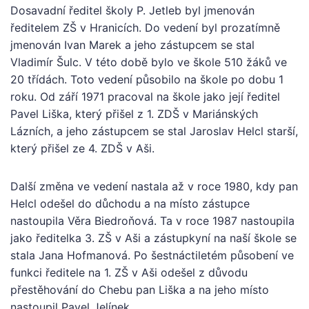
Dosavadní ředitel školy P. Jetleb byl jmenován
ředitelem ZŠ v Hranicích. Do vedení byl prozatímně
jmenován Ivan Marek a jeho zástupcem se stal
Vladimír Šulc. V této době bylo ve škole 510 žáků ve
20 třídách. Toto vedení působilo na škole po dobu 1
roku. Od září 1971 pracoval na škole jako její ředitel
Pavel Liška, který přišel z 1. ZDŠ v Mariánských
Lázních, a jeho zástupcem se stal Jaroslav Helcl starší,
který přišel ze 4. ZDŠ v Aši.
Další změna ve vedení nastala až v roce 1980, kdy pan
Helcl odešel do důchodu a na místo zástupce
nastoupila Věra Biedroňová. Ta v roce 1987 nastoupila
jako ředitelka 3. ZŠ v Aši a zástupkyní na naší škole se
stala Jana Hofmanová. Po šestnáctiletém působení ve
funkci ředitele na 1. ZŠ v Aši odešel z důvodu
přestěhování do Chebu pan Liška a na jeho místo
nastoupil Pavel Jelínek.