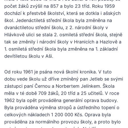
počet žáků zvýšil na 857 a bylo 23 tříd. Roku 1959
dochází k přestvbě školství, která se dotkla i ašských
škol. Jedenáctiletá střední škola byla změněna na
dvanáctiletou střední školu, z 2. národní školy v
Hlávkově ulici se stala 2. osmiletá střední škola, stejně
tak se změnily i národní školy v Hranicích a Hazlově a
1. osmiletá střední škola byla změněna na 1. základní
devítiletou školu v Aši.
Od roku 1961 je psána nová školní kronika. V tuto
dobu vede školu už dříve zmíněný pan Jetleb se svými
zástupci paní Černou a Norbertem Jelínkem. Škola
měla v té době 709 žáků, 20 tříd a 25 učitelů. V roce
1962 byla opět prováděna generální oprava budovy.
Byla prováděna výměna stropů a ústředního topení o
celkových nákladech 1 200 000 Kčs. Oprava byla
prováděna za normálního provozu školy, a proto bylo