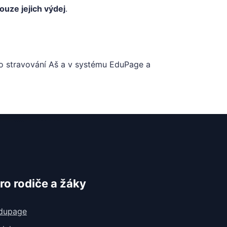
ouze jejich výdej
.
o stravování Aš
a v systému EduPage a
ro rodiče a žáky
dupage