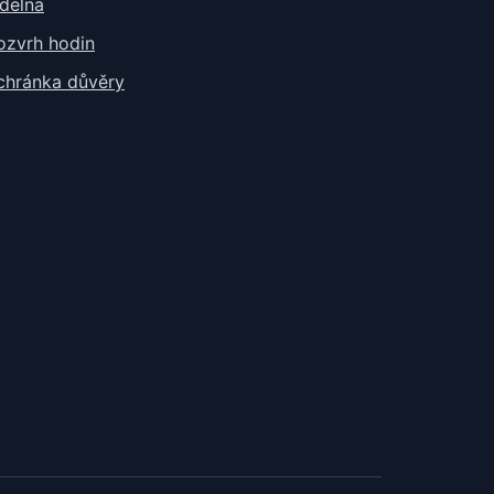
ídelna
ozvrh hodin
chránka důvěry