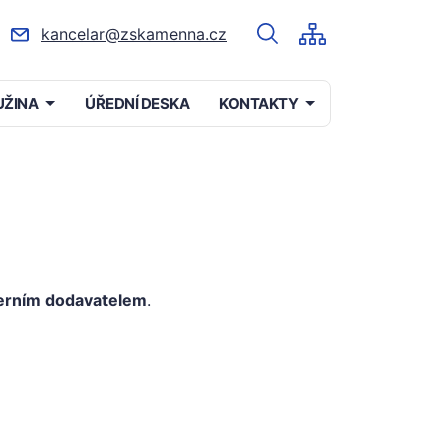
kancelar@zskamenna.cz
UŽINA
ÚŘEDNÍ DESKA
KONTAKTY
erním dodavatelem
.