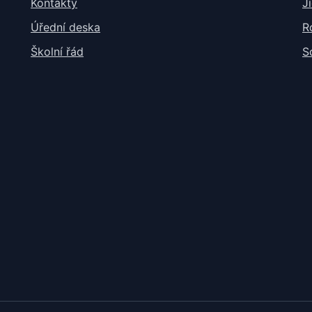
Kontakty
J
Úřední deska
R
Školní řád
S