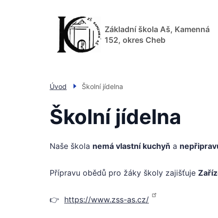
Přejít
k
Základní škola Aš, Kamenná
hlavnímu
152, okres Cheb
obsahu
Úvod
Školní jídelna
Školní jídelna
Naše škola
nemá vlastní kuchyň
a
nepřiprav
Přípravu obědů pro žáky školy zajišťuje
Zaříz
👉
https://www.zss-as.cz/