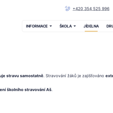
+420 354 525 996
Menu
INFORMACE
ŠKOLA
JÍDELNA
DR
navigace
uje stravu samostatně
. Stravování žáků je zajišťováno
ext
ení školního stravování Aš
.