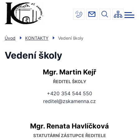
Menu
Přejít
INFORMACE
navigace
k
hlavnímu
ŠKOLA
obsahu
JÍDELNA
Úvod
KONTAKTY
Vedení školy
DRUŽINA
Vedení školy
ÚŘEDNÍ DESKA
Mgr. Martin Kejř
KONTAKTY
ŘEDITEL ŠKOLY
+420 354 544 550
reditel@zskamenna.cz
Mgr. Renata Havlíčková
STATUTÁRNÍ ZÁSTUPCE ŘEDITELE