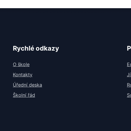
Rychlé odkazy
P
O škole
E
Kontakty
J
Úřední deska
R
Školní řád
S