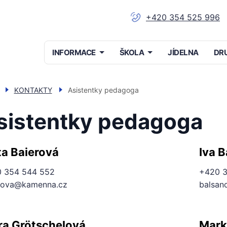
+420 354 525 996
Menu
INFORMACE
ŠKOLA
JÍDELNA
DR
navigace
KONTAKTY
Asistentky pedagoga
sistentky pedagoga
ta Baierová
Iva 
 354 544 552
+420 3
rova@kamenna.cz
balsan
ra Grötschelová
Mark