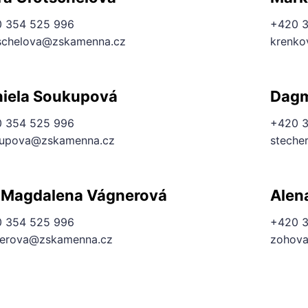
 354 525 996
+420 3
schelova@zskamenna.cz
krenko
iela Soukupová
Dagm
 354 525 996
+420 3
upova@zskamenna.cz
steche
 Magdalena Vágnerová
Alen
 354 525 996
+420 3
erova@zskamenna.cz
zohov