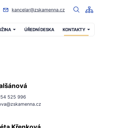
kancelar@zskamenna.cz
UŽINA
ÚŘEDNÍ DESKA
KONTAKTY
Balšánová
54 525 996
ova@zskamenna.cz
éta Křenková