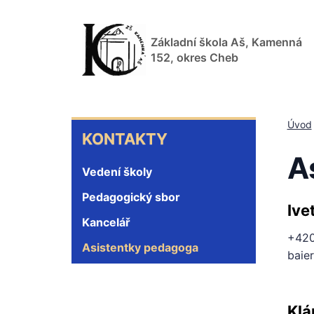
Přejít
k
Základní škola Aš, Kamenná
hlavnímu
152, okres Cheb
obsahu
KONTAKTY
Úvod
KONTAKTY
A
Vedení školy
Pedagogický sbor
Ive
Kancelář
+420
Asistentky pedagoga
baie
Klá