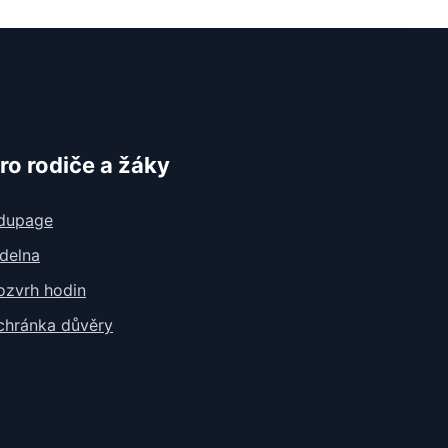
ro rodiče a žáky
dupage
ídelna
ozvrh hodin
chránka důvěry