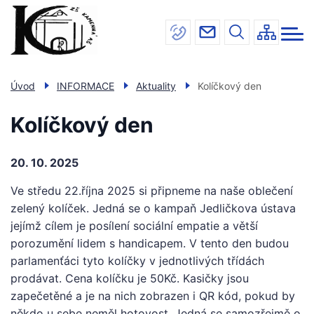
Menu
Přejít
INFORMACE
navigace
k
hlavnímu
ŠKOLA
obsahu
JÍDELNA
Úvod
INFORMACE
Aktuality
Kolíčkový den
DRUŽINA
Kolíčkový den
ÚŘEDNÍ DESKA
KONTAKTY
20. 10. 2025
Ve středu 22.října 2025 si připneme na naše oblečení
zelený kolíček. Jedná se o kampaň Jedličkova ústava
jejímž cílem je posílení sociální empatie a větší
porozumění lidem s handicapem. V tento den budou
parlamenťáci tyto kolíčky v jednotlivých třídách
prodávat. Cena kolíčku je 50Kč. Kasičky jsou
zapečetěné a je na nich zobrazen i QR kód, pokud by
někdo u sebe neměl hotovost. Jedná se samozřejmě o