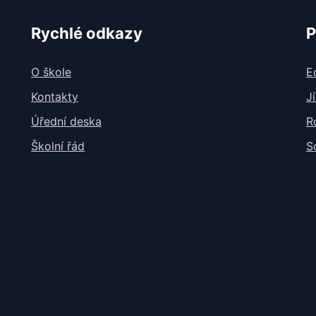
Rychlé odkazy
P
O škole
E
Kontakty
J
Úřední deska
R
Školní řád
S