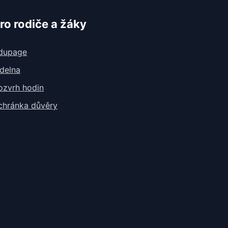
ro rodiče a žáky
dupage
ídelna
ozvrh hodin
chránka důvěry