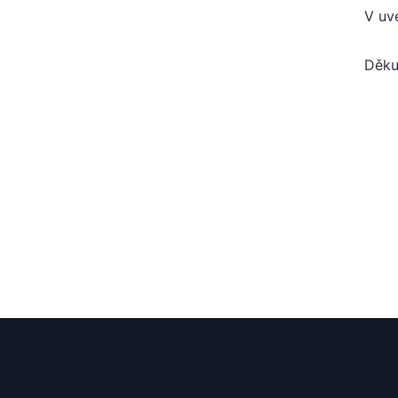
V uv
Děku