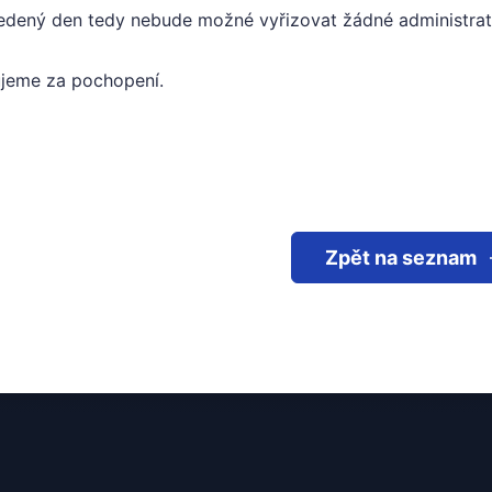
edený den tedy nebude možné vyřizovat žádné administrativn
jeme za pochopení.
Zpět na seznam