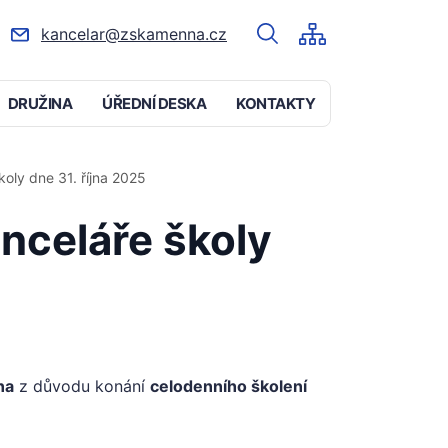
kancelar@zskamenna.cz
DRUŽINA
ÚŘEDNÍ DESKA
KONTAKTY
oly dne 31. října 2025
nceláře školy
na
z důvodu konání
celodenního školení