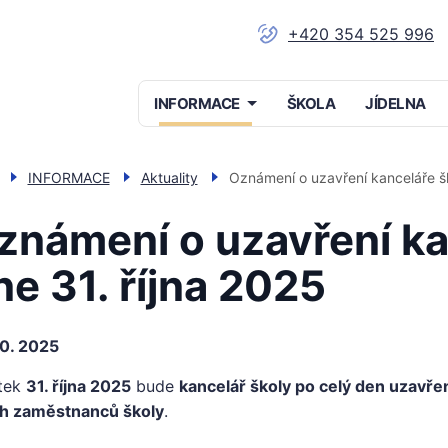
+420 354 525 996
Menu
INFORMACE
ŠKOLA
JÍDELNA
navigace
INFORMACE
Aktuality
Oznámení o uzavření kanceláře šk
známení o uzavření ka
ne 31. října 2025
10. 2025
tek
31. října 2025
bude
kancelář školy po celý den uzavře
h zaměstnanců školy
.