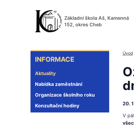
Přejít
k
Základní škola Aš, Kamenná
hlavnímu
152, okres Cheb
obsahu
INFORMACE
Úvod
INFORMACE
O
Aktuality
d
Nabídka zaměstnání
Organizace školního roku
20. 
Konzultační hodiny
V pá
všec