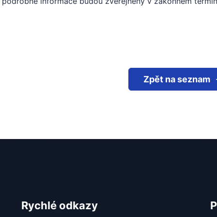
í podrobné informace budou zveřejněny v zákonném termín
Zpět na seznam
Rychlé odkazy
P