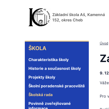
Přejít
k
Základní škola Aš, Kamenná
hlavnímu
152, okres Cheb
obsahu
INFORMACE
Úvod
ŠKOLA
Z
Charakteristika školy
Historie a současnost školy
9. 1
Projekty školy
Váže
Školní poradenské pracoviště
Školská rada
Pro v
Povinně zveřejňované
informace