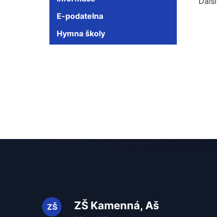
Dalš
E-podatelna
Hymna školy
ZŠ Kamenná, Aš