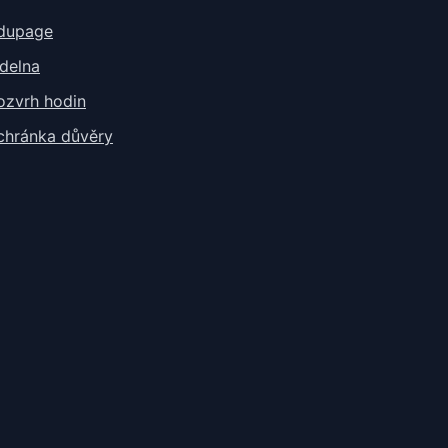
dupage
ídelna
ozvrh hodin
chránka důvěry